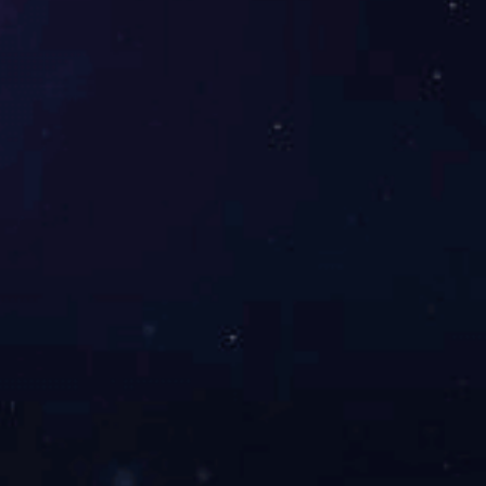
讯
下属公司
联系方式
万豪纸业
服务热线：