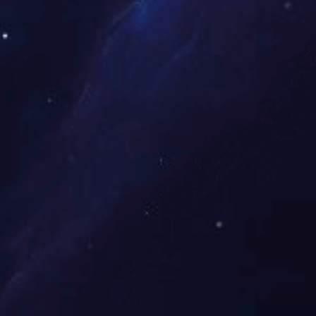
2018-10-23
集团受邀出席德国曼胡默尔集
2018-01-17
市科技局领导莅临龙德科技调
2024-06-25
山东万豪纸业集团聘著名造纸
您有任何问题，请留言给我们！
写您的联系方式，将有助于我们及时与您取得联系，尽快解决您提出的问