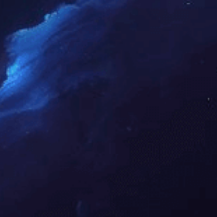
返回
产经营情况
2022-06-17
集团董事长向广大员工致以节日的祝贺和诚挚的慰问
2023-05-01
术专委会批准为会员单位
2017-10-16