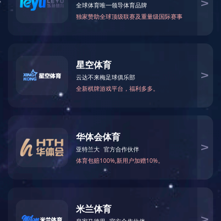
关于公司网页有广告法“极限词” 的失效声明！
赔及举报投诉事宜,我公司网站所有访客默认接受以
声明：我公司全力支持关于《中华人民共和国广告
上声明。
法》实施的“极限化违禁词”相关规定，且已竭力规
避使用相关“违禁词”（如最、顶……）等极限化词
2019-10-01
汇，如果还有“极限化违禁词”用在我公司网站内，
我公司声明其全部失效。本声明在我公司网站的所
向管理要效益 以实干促发展 一关于落实2026"管理提升年"目标之一
有页面内均有效，所有访问我公司网站的人员、客
管理是提质增效的核心引擎，实干是推动发展的根
户均表示默认此内容，不支持任何以“极限用语、极
本路径。集团今年工作思路之一就是深入开展“管理
限…
提升年”活动，推广管理提升年，既是集团发展壮大
2026-03-05
的现实需要，也是夯实基础、优化效能、防范风
险、增强竟争的必然需求。向管理要效益，要在规
唯实惟先勇担当 励新图强再奋进 ——万豪集团荣获全县高质量发展先进集体称号
范中提高效能。公司管理制度不少，但在执行中仍
近日，在全县“招引项目、服务企业、优化环境”暨
存在流程不够顺畅，制度执行不严，责任落实不到
2026年高质量发展焕新升级大会上，万豪集团凭借
位，协同…
在产业升级、创新驱动、社会责任等方面的突出贡
2026-03-04
献，荣获2025年度“唯实惟先 励新图强”先进集体荣
誉称号，集团总经理王红旗出席大会并上台领奖。
喜报！万豪集团荣获2025年度“唯实惟先 励新图强”先进集体荣誉称号
这份荣誉是县委、县政府对集团发展成绩的高度肯
企业精神－务实 高效 开拓 进取近日，在全县“招引
定，更是对全体员工辛勤付出、拼搏奉献的褒奖。
项目、服务企业、优化环境”暨2026年高质量发展焕
2025…