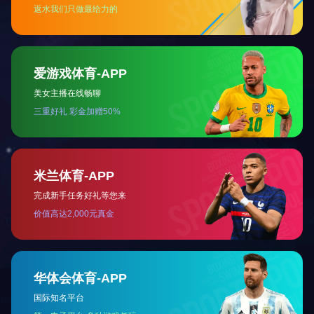
问
产品中心
题
食品级包装用纸系列
工业滤纸系列
医疗用纸系列
请
特种纸系列
生活用纸系列
文化用纸系列
留
言
新闻资讯
给
我
火博官网
行业资讯
产品知识
们
下属公司
万豪纸业
山东龙德
玉龙造纸
纸业化工
联系方式
服务热线：
0536-3116638