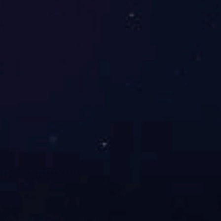
集团全貌图