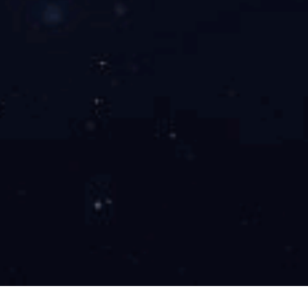
集团已连续20多年被评为省级“重合同、守信用”企业，是中国造纸
集团公司…
新闻资讯
火博官网
行业资讯
产品知识