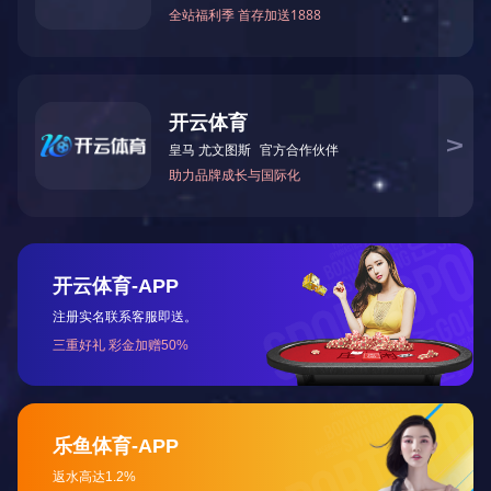
关于我们
集团始终信守“质量第一、信誉至上，让客户风险降为零”的经营理
念
火博官网_火博(中国) 前身为国营临朐县造纸厂，始建于1966
年，1994年经省府批准组建成立股份公司，注册资本1909.9万
元。由临朐玉龙造纸有限公司、山东龙德复合材料科技股份有
限公司、临朐纸业化工有限公司等六家公司组成。集团驻地在
县城经济开发区华特路5311号，占地420亩，现有员工1200
人，资产总额6.8亿元。 山东万豪纸业集团现有滤纸生产线两
条、特种纸生产线四条、铜版纸生产线一条、文化纸生产线一
条、生活纸加工生产线两条、造纸化工生产线两条及包装材料
生产线一条。其中滤纸生产线、铜版纸生产线从国外引进，并