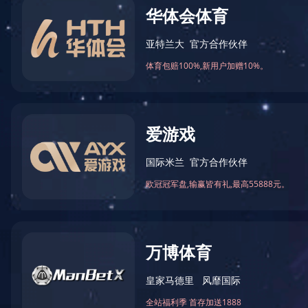
公司概况
公司场景
公司生产线
资质荣誉
下属公司