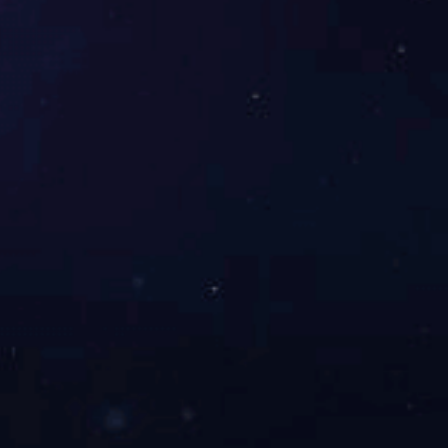
讯
下属公司
联系方式
万豪纸业
服务热线：
0536-3116638
山东龙德