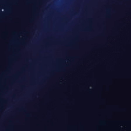
2018-04-22
喜报！万豪集团荣获2025年
年工作动员大会
2026-02-14
顾建华来我集团调研工作
您有任何问题，请留言给我们！
写您的联系方式，将有助于我们及时与您取得联系，尽快解决您提出的问