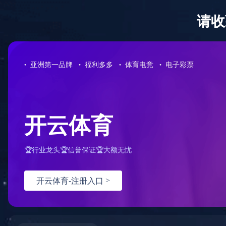
火博官网
火博官网_火