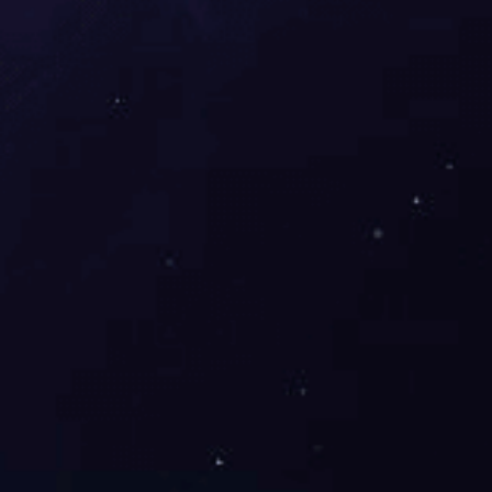
度“唯实惟先 励新图强”先进集体荣誉称号
2026-03-03
2018-05-11
题。