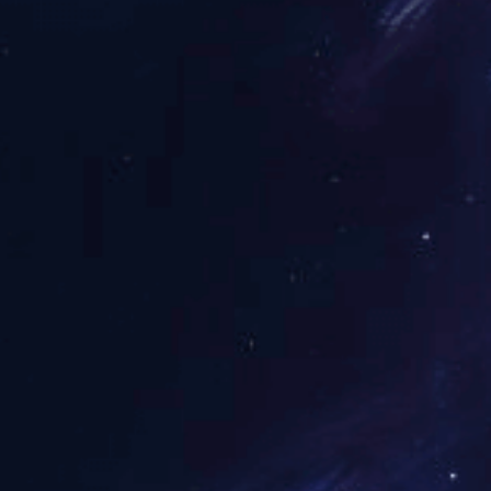
标签：
全部
上一篇：FSSC22000
下一篇：IATF 16949
相关新闻
瑞士造纸专家来我集团洽谈技术合作与交流
玉龙公司与青岛农业大学建立校企研发基地
龙德公司参加第二届广州国际车用滤清器技术产品会展
向管理要效益 以实干促发展 一关于落实2026"管理提升年"目