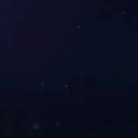
讯
下属公司
联系方式
万豪纸业
服务热线：
0536-3116638
山东龙德