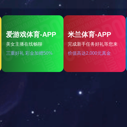
，是中国造纸行业质量十佳企业、潍坊市工业百强企业、
山东省百
你觉得这篇文章怎么样？