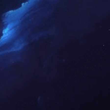
返回
车用滤清器技术产品会展
2018-04-16
关于落实2026"管理提升年"目标之一
2026-03-05
 ——万豪集团荣获全县高质量发展先进集体称号
2026-03-04
集团调研
2018-05-11