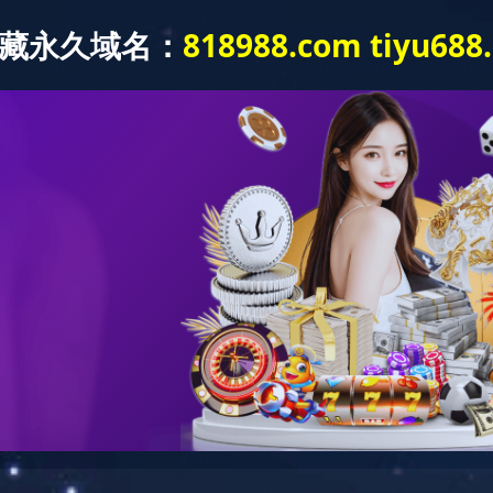
博(中国)
关于我们
产品中心
新闻资讯
下