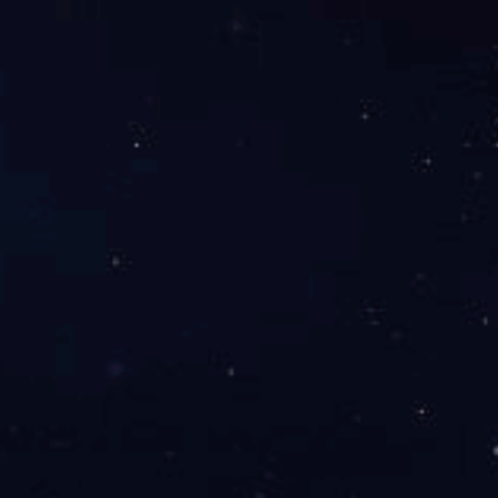
您有任何问题，请留言给我们！