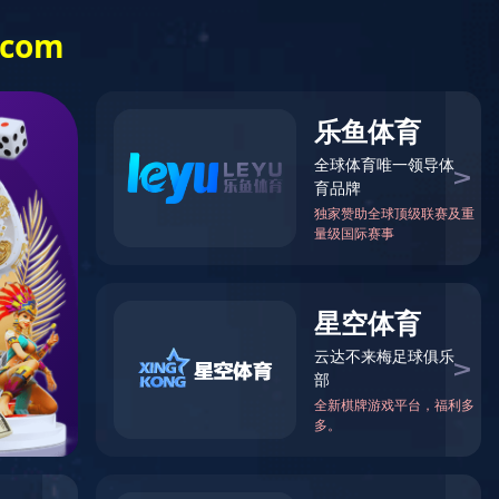
属公司
资质荣誉
人力资源
联系我们