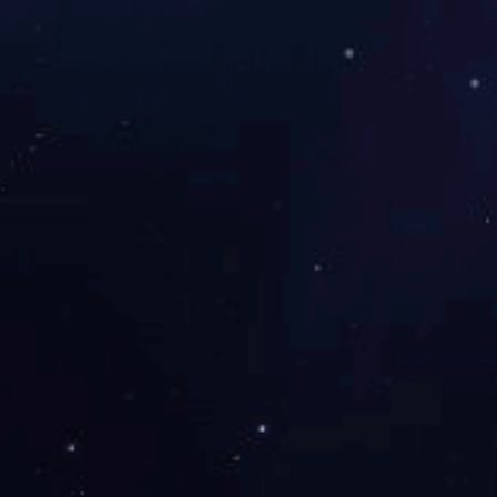
关于我们
产品中心
新闻资
公司概况
食品级包装用纸系列
火博官网
公司场景
工业滤纸系列
行业资讯