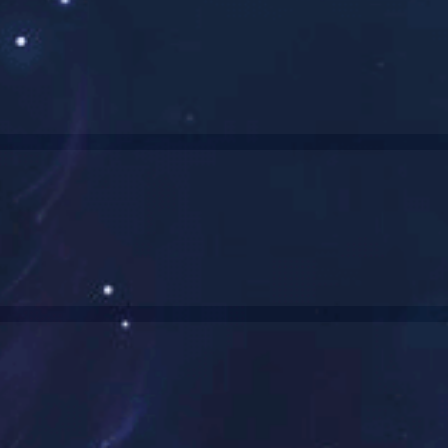
火博官网
集团全貌图
火博官网_火博(中国) ：2018-10-23
点击量：
215